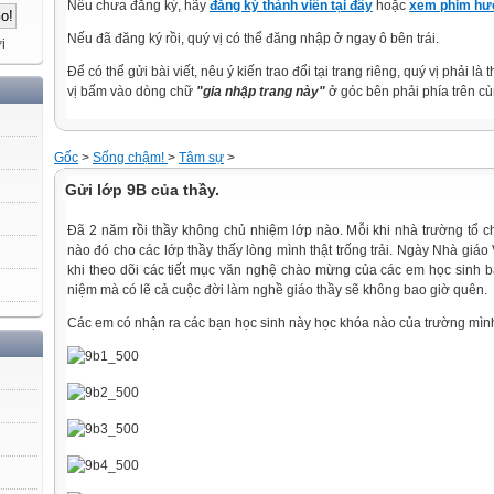
Nếu chưa đăng ký, hãy
đăng ký thành viên tại đây
hoặc
xem phim hướ
Nếu đã đăng ký rồi, quý vị có thể đăng nhập ở ngay ô bên trái.
i
Để có thể gửi bài viết, nêu ý kiến trao đổi tại trang riêng, quý vị phải là
vị bấm vào dòng chữ
"gia nhập trang này"
ở góc bên phải phía trên cù
Gốc
>
Sống chậm!
>
Tâm sự
>
Gửi lớp 9B của thầy.
Đã 2 năm rồi thầy không chủ nhiệm lớp nào. Mỗi khi nhà trường tổ c
nào đó cho các lớp thầy thấy lòng mình thật trống trải. Ngày Nhà giáo
khi theo dõi các tiết mục văn nghệ chào mừng của các em học sinh bấ
niệm mà có lẽ cả cuộc đời làm nghề giáo thầy sẽ không bao giờ quên.
Các em có nhận ra các bạn học sinh này học khóa nào của trường mìn