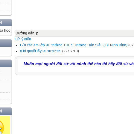
H
Đường dẫn
:
p
Gửi ý kiến
Gửi các em lớp 9C trường THCS Trương Hán Siêu (TP Ninh Bình)
(07
8 bí quyết lấy lại sự tự tin.
(22/07/10)
Muốn mọi người đối sử với mình thế nào thì hãy đối sử v
)
N