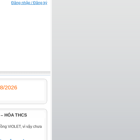
Đăng nhập / Đăng ký
/8/2026
– HÓA THCS
đồng ViOLET, vì vậy chưa