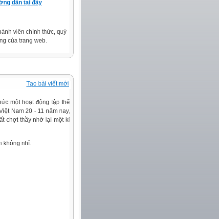
ng dẫn tại đây
 thành viên chính thức, quý
ng của trang web.
Tạo bài viết mới
hức một hoạt động tập thể
 Việt Nam 20 - 11 năm nay,
t chợt thầy nhớ lại một kỉ
h không nhỉ: