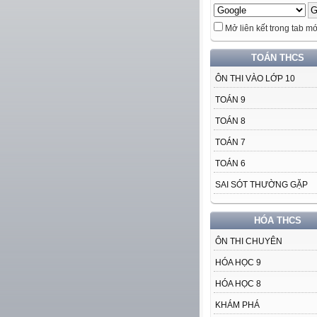
Mở liên kết trong tab mớ
TOÁN THCS
ÔN THI VÀO LỚP 10
TOÁN 9
TOÁN 8
TOÁN 7
TOÁN 6
SAI SÓT THƯỜNG GẶP
HÓA THCS
ÔN THI CHUYÊN
HÓA HỌC 9
HÓA HỌC 8
KHÁM PHÁ