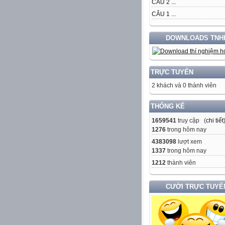
CÂU 2 ...
CÂU 1 ...
DOWNLOADS TNH
TRỰC TUYẾN
2 khách và 0 thành viên
THỐNG KÊ
1659541
truy cập (
chi tiết
1276
trong hôm nay
4383098
lượt xem
1337
trong hôm nay
1212
thành viên
CƯỜI TRỰC TUYẾ