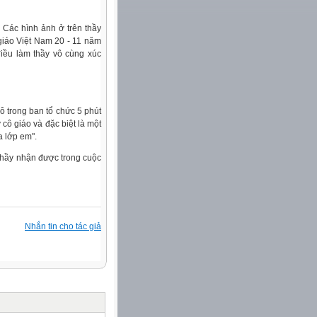
 Các hình ảnh ở trên thầy
giáo Việt Nam 20 - 11 năm
iều làm thầy vô cùng xúc
ô trong ban tổ chức 5 phút
cô giáo và đặc biệt là một
a lớp em".
thầy nhận được trong cuộc
Nhắn tin cho tác giả