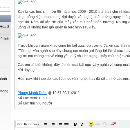
Đây là các học sinh lớp 9B năm học 2009 - 2010 mà thầy chủ nhiệm.
chụp bằng điện thoại trong đợt duyệt văn nghệ chào mừng ngày nhà 
học đó. Năm đó lớp 9B của thầy xếp thứ nhất toàn trường. Nhưng đ
 Hóa 8
động và không bao giờ quên là bức hình sau đây.
9 tỉnh
Trước khi ban giám khảo công bố kết quả, lớp trưởng đã xin các thầy c
"Tiết mục văn nghệ sau đây chúng em muốn gửi tặng tới tất cả các thầy 
người mà chúng em vô cùng yêu quý và kính trọng - thầy chủ nhiệm củ
Các em có biết không, đây là món quà bất ngờ và ý nghĩa vô cùng mà 
đời dạy học.
Hôm nay, khi theo dõi các tiết mục văn nghệ, thầy đã rất ... nhớ các em.
hành
phong
Phùng Mạnh Điềm
@ 10:57 20/11/2011
Số lượt xem: 1060
Số lượt thích: 0 người
Kích thước font