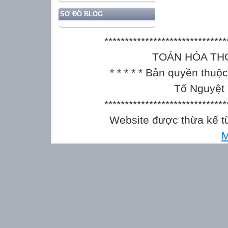
SƠ ĐỒ BLOG
******************************
TOÁN HÓA THCS || 
* * * * * Bản quyền thu
Tố Nguyệt 
******************************
Website được thừa kế 
M