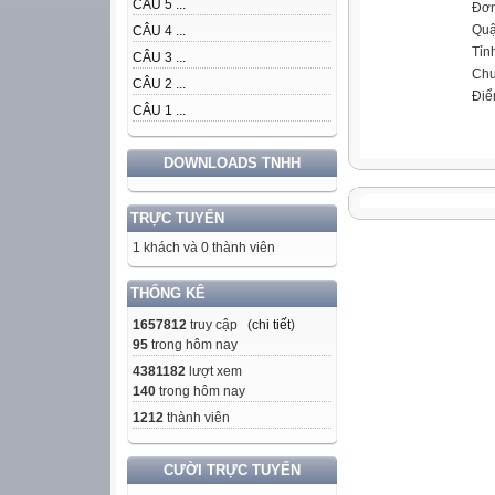
CÂU 5 ...
Đơn
Quậ
CÂU 4 ...
Tỉn
CÂU 3 ...
Chu
CÂU 2 ...
Điể
CÂU 1 ...
DOWNLOADS TNHH
TRỰC TUYẾN
1 khách và 0 thành viên
THỐNG KÊ
1657812
truy cập (
chi tiết
)
95
trong hôm nay
4381182
lượt xem
140
trong hôm nay
1212
thành viên
CƯỜI TRỰC TUYẾN