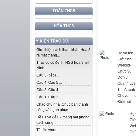
TOÁN THCS
HÓA THCS
Ý KIẾN TRAO ĐỔI
Giới thiệu sách tham khảo Hóa 8
Họ và tên
ra mắt tháng...
Giới tính
Thầy cô có đề thi HSG hóa 9 tỉnh
Website
Ninh...
Chức vụ
Câu 5 (tiếp) ...
Đơn vị
Câu 4, Câu 5 ...
Quận/huyệ
Tỉnh/thành
Câu 3, Câu 4 ...
Chuyên m
Câu 1, Câu 2 ...
Điểm số
Chào chủ nhà .Chúc bạn thành
công và hạnh phúc....
Họ 
Đề 01 và đề 02 mang hai phong
Giới
cách cũng...
Web
Tải file word ...
Chứ