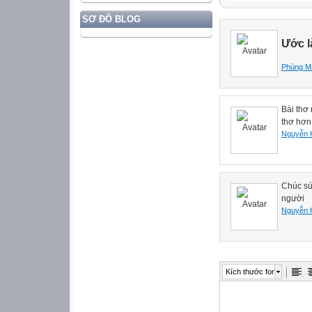
SƠ ĐỒ BLOG
Ước l
Phùng M
Bài thơ 
thơ hơn
Nguyễn 
Chúc sứ
người
Nguyễn 
Kích thước font