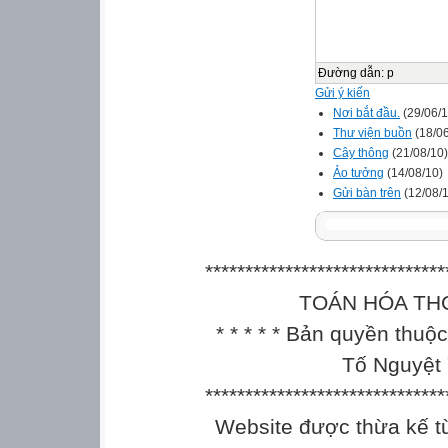
Đường dẫn
:
p
Gửi ý kiến
Nơi bắt đầu.
(29/06/1
Thư viện buồn
(18/06
Cây thông
(21/08/10)
Ảo tưởng
(14/08/10)
Gửi bàn trên
(12/08/
******************************
TOÁN HÓA THCS || 
* * * * * Bản quyền thu
Tố Nguyệt 
******************************
Website được thừa kế 