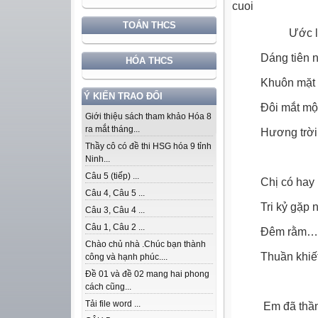
TOÁN THCS
Ước l
Dáng tiên 
HÓA THCS
Khuôn mặt t
Ý KIẾN TRAO ĐỔI
Đôi mắt mộ
Giới thiệu sách tham khảo Hóa 8
ra mắt tháng...
Hương trời
Thầy cô có đề thi HSG hóa 9 tỉnh
Ninh...
Câu 5 (tiếp) ...
Chị có hay 
Câu 4, Câu 5 ...
Tri kỷ gặp 
Câu 3, Câu 4 ...
Câu 1, Câu 2 ...
Đêm rằm… 
Chào chủ nhà .Chúc bạn thành
Thuần khiết
công và hạnh phúc....
Đề 01 và đề 02 mang hai phong
cách cũng...
Tải file word ...
Em đã thầ