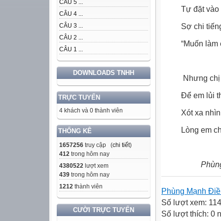
CÂU 5 ...
Tự đặt vào
CÂU 4 ...
Sợ chi tiến
CÂU 3 ...
CÂU 2 ...
“Muốn làm c
CÂU 1 ...
DOWNLOADS TNHH
Nhưng chị v
Để em lủi t
TRỰC TUYẾN
4 khách và 0 thành viên
Xót xa nhì
Lòng em ch
THỐNG KÊ
1657256
truy cập (
chi tiết
)
412
trong hôm nay
Phùn
4380522
lượt xem
439
trong hôm nay
1212
thành viên
Phùng Mạnh Đi
Số lượt xem: 11
CƯỜI TRỰC TUYẾN
Số lượt thích: 0