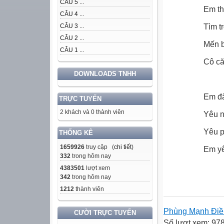
CÂU 5 ...
Em th
CÂU 4 ...
Tìm t
CÂU 3 ...
CÂU 2 ...
Mến b
CÂU 1 ...
Cô că
DOWNLOADS TNHH
Em đã
TRỰC TUYẾN
2 khách và 0 thành viên
Yêu n
Yêu p
THỐNG KÊ
1659926
truy cập (
chi tiết
)
Em yê
332
trong hôm nay
4383501
lượt xem
342
trong hôm nay
1212
thành viên
Phùng Mạnh Đi
CƯỜI TRỰC TUYẾN
Số lượt xem: 97