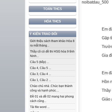
TOÁN THCS
HÓA THCS
Em đã
Ý KIẾN TRAO ĐỔI
Gặp t
Giới thiệu sách tham khảo Hóa 8
ra mắt tháng...
Trườn
Thầy cô có đề thi HSG hóa 9 tỉnh
Gia đ
Ninh...
Câu 5 (tiếp) ...
Câu 4, Câu 5 ...
Em đã
Câu 3, Câu 4 ...
Câu 1, Câu 2 ...
Hồn n
Chào chủ nhà .Chúc bạn thành
Thầy 
công và hạnh phúc....
Đề 01 và đề 02 mang hai phong
Giáo 
cách cũng...
Tải file word ...