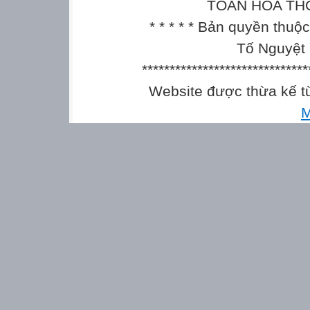
TOÁN HÓA THCS || 
* * * * * Bản quyền thu
Tố Nguyệt 
******************************
Website được thừa kế 
M