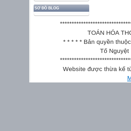
SƠ ĐỒ BLOG
******************************
TOÁN HÓA THCS || 
* * * * * Bản quyền thu
Tố Nguyệt 
******************************
Website được thừa kế 
M