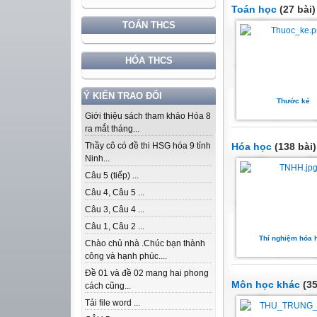
Toán học
(27 bài)
TOÁN THCS
HÓA THCS
Ý KIẾN TRAO ĐỔI
Thước kẻ
Giới thiệu sách tham khảo Hóa 8
ra mắt tháng...
Hóa học
(138 bài)
Thầy cô có đề thi HSG hóa 9 tỉnh
Ninh...
Câu 5 (tiếp) ...
Câu 4, Câu 5 ...
Câu 3, Câu 4 ...
Câu 1, Câu 2 ...
Thí nghiệm hóa 
Chào chủ nhà .Chúc bạn thành
công và hạnh phúc....
Đề 01 và đề 02 mang hai phong
Môn học khác
(35
cách cũng...
Tải file word ...