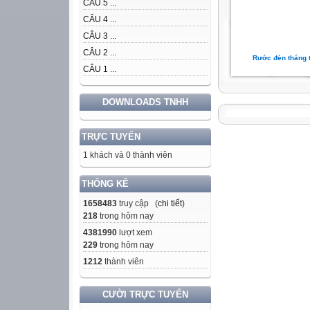
CÂU 5 ...
CÂU 4 ...
CÂU 3 ...
CÂU 2 ...
Rước đèn tháng 
CÂU 1 ...
DOWNLOADS TNHH
TRỰC TUYẾN
1 khách và 0 thành viên
THỐNG KÊ
1658483
truy cập (
chi tiết
)
218
trong hôm nay
4381990
lượt xem
229
trong hôm nay
1212
thành viên
CƯỜI TRỰC TUYẾN