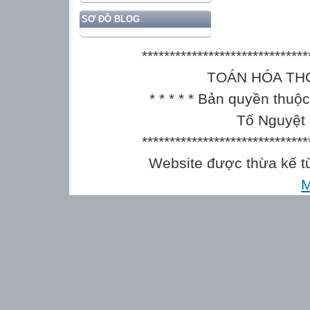
SƠ ĐỒ BLOG
******************************
TOÁN HÓA THCS || 
* * * * * Bản quyền thu
Tố Nguyệt 
******************************
Website được thừa kế 
M