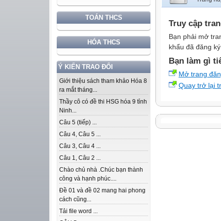
TOÁN THCS
Truy cập tra
Bạn phải mở tra
HÓA THCS
khẩu đã đăng ký 
Bạn làm gì ti
Ý KIẾN TRAO ĐỔI
Mở trang đă
Giới thiệu sách tham khảo Hóa 8
Quay trở lại 
ra mắt tháng...
Thầy cô có đề thi HSG hóa 9 tỉnh
Ninh...
Câu 5 (tiếp) ...
Câu 4, Câu 5 ...
Câu 3, Câu 4 ...
Câu 1, Câu 2 ...
Chào chủ nhà .Chúc bạn thành
công và hạnh phúc....
Đề 01 và đề 02 mang hai phong
cách cũng...
Tải file word ...