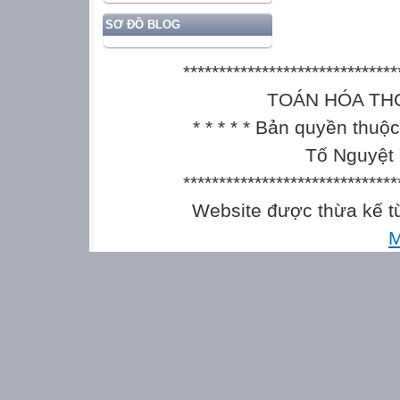
SƠ ĐỒ BLOG
******************************
TOÁN HÓA THCS || 
* * * * * Bản quyền thu
Tố Nguyệt 
******************************
Website được thừa kế 
M