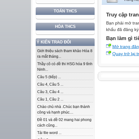
TOÁN THCS
Truy cập tra
Bạn phải mở tra
HÓA THCS
khẩu đã đăng ký 
Bạn làm gì ti
Ý KIẾN TRAO ĐỔI
Mở trang đă
Giới thiệu sách tham khảo Hóa 8
Quay trở lại 
ra mắt tháng...
Thầy cô có đề thi HSG hóa 9 tỉnh
Ninh...
Câu 5 (tiếp) ...
Câu 4, Câu 5 ...
Câu 3, Câu 4 ...
Câu 1, Câu 2 ...
Chào chủ nhà .Chúc bạn thành
công và hạnh phúc....
Đề 01 và đề 02 mang hai phong
cách cũng...
Tải file word ...