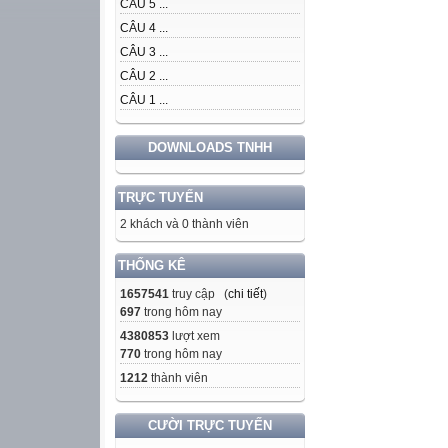
CÂU 5 ...
CÂU 4 ...
CÂU 3 ...
CÂU 2 ...
CÂU 1 ...
DOWNLOADS TNHH
TRỰC TUYẾN
2 khách và 0 thành viên
THỐNG KÊ
1657541
truy cập (
chi tiết
)
697
trong hôm nay
4380853
lượt xem
770
trong hôm nay
1212
thành viên
CƯỜI TRỰC TUYẾN