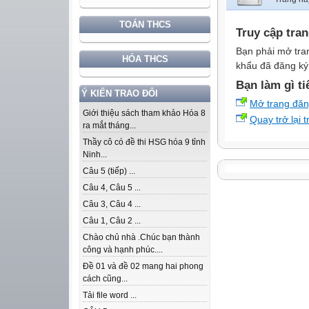
TOÁN THCS
Truy cập tra
Bạn phải mở tra
HÓA THCS
khẩu đã đăng ký 
Bạn làm gì ti
Ý KIẾN TRAO ĐỔI
Mở trang đă
Giới thiệu sách tham khảo Hóa 8
Quay trở lại 
ra mắt tháng...
Thầy cô có đề thi HSG hóa 9 tỉnh
Ninh...
Câu 5 (tiếp) ...
Câu 4, Câu 5 ...
Câu 3, Câu 4 ...
Câu 1, Câu 2 ...
Chào chủ nhà .Chúc bạn thành
công và hạnh phúc....
Đề 01 và đề 02 mang hai phong
cách cũng...
Tải file word ...