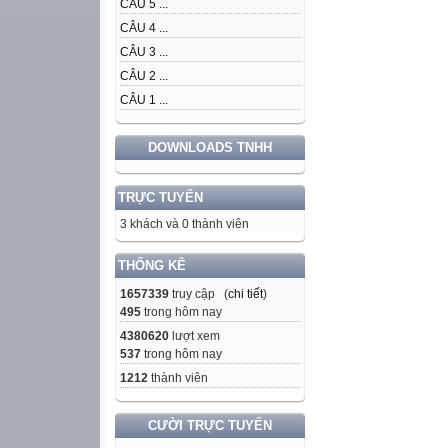
CÂU 5 ...
CÂU 4 ...
CÂU 3 ...
CÂU 2 ...
CÂU 1 ...
DOWNLOADS TNHH
TRỰC TUYẾN
3 khách và 0 thành viên
THỐNG KÊ
1657339
truy cập (
chi tiết
)
495
trong hôm nay
4380620
lượt xem
537
trong hôm nay
1212
thành viên
CƯỜI TRỰC TUYẾN