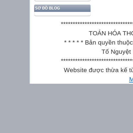
SƠ ĐỒ BLOG
******************************
TOÁN HÓA THCS || 
* * * * * Bản quyền thu
Tố Nguyệt 
******************************
Website được thừa kế 
M