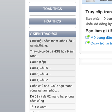
TOÁN THCS
Truy cập tra
Bạn phải mở tra
HÓA THCS
khẩu đã đăng ký 
Bạn làm gì ti
Ý KIẾN TRAO ĐỔI
Mở trang đă
Giới thiệu sách tham khảo Hóa 8
Quay trở lại 
ra mắt tháng...
Thầy cô có đề thi HSG hóa 9 tỉnh
Ninh...
Câu 5 (tiếp) ...
Câu 4, Câu 5 ...
Câu 3, Câu 4 ...
Câu 1, Câu 2 ...
Chào chủ nhà .Chúc bạn thành
công và hạnh phúc....
Đề 01 và đề 02 mang hai phong
cách cũng...
Tải file word ...