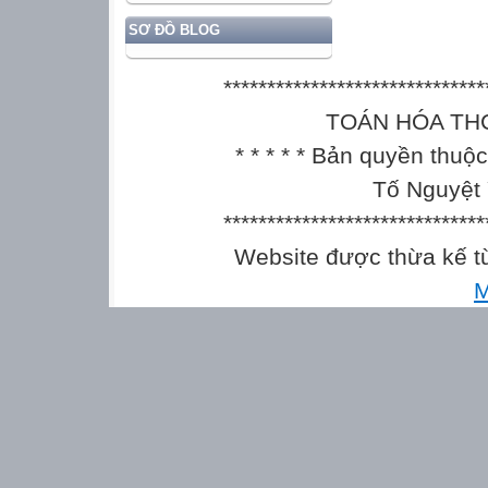
SƠ ĐỒ BLOG
******************************
TOÁN HÓA THCS || 
* * * * * Bản quyền thu
Tố Nguyệt 
******************************
Website được thừa kế 
M