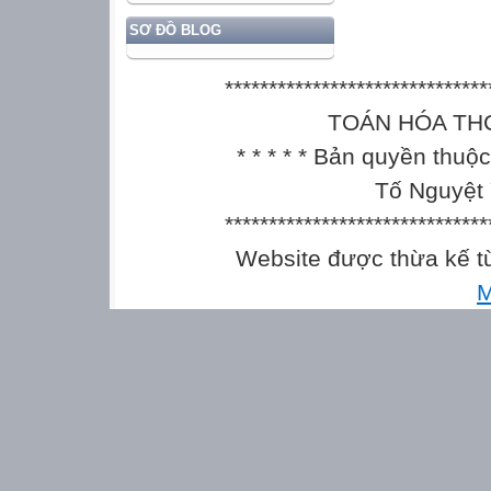
SƠ ĐỒ BLOG
******************************
TOÁN HÓA THCS || 
* * * * * Bản quyền thu
Tố Nguyệt 
******************************
Website được thừa kế 
M