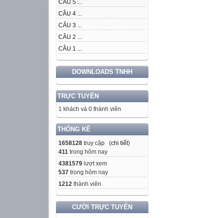
CÂU 5 ...
CÂU 4 ...
CÂU 3 ...
CÂU 2 ...
CÂU 1 ...
DOWNLOADS TNHH
TRỰC TUYẾN
1 khách và 0 thành viên
THỐNG KÊ
1658128
truy cập (
chi tiết
)
411
trong hôm nay
4381579
lượt xem
537
trong hôm nay
1212
thành viên
CƯỜI TRỰC TUYẾN