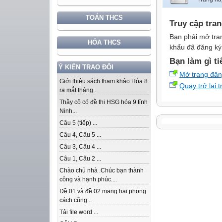
TOÁN THCS
Truy cập tra
Bạn phải mở tra
HÓA THCS
khẩu đã đăng ký 
Bạn làm gì ti
Ý KIẾN TRAO ĐỔI
Mở trang đă
Giới thiệu sách tham khảo Hóa 8
Quay trở lại 
ra mắt tháng...
Thầy cô có đề thi HSG hóa 9 tỉnh
Ninh...
Câu 5 (tiếp) ...
Câu 4, Câu 5 ...
Câu 3, Câu 4 ...
Câu 1, Câu 2 ...
Chào chủ nhà .Chúc bạn thành
công và hạnh phúc....
Đề 01 và đề 02 mang hai phong
cách cũng...
Tải file word ...