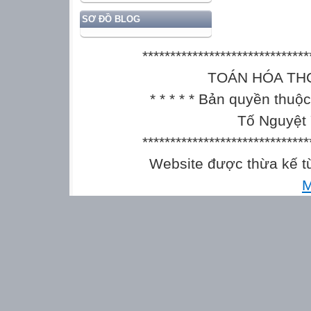
SƠ ĐỒ BLOG
******************************
TOÁN HÓA THCS || 
* * * * * Bản quyền thu
Tố Nguyệt 
******************************
Website được thừa kế 
M