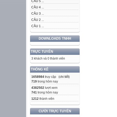
CÂU 5 ...
CÂU 4 ...
CÂU 3 ...
CÂU 2 ...
CÂU 1 ...
DOWNLOADS TNHH
TRỰC TUYẾN
3 khách và 0 thành viên
THỐNG KÊ
1658984
truy cập (
chi tiết
)
719
trong hôm nay
4382502
lượt xem
741
trong hôm nay
1212
thành viên
CƯỜI TRỰC TUYẾN