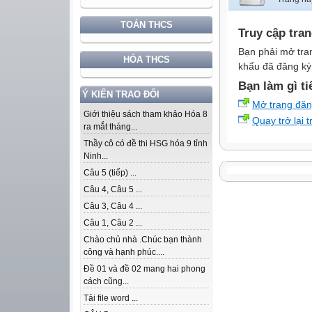
TOÁN THCS
Truy cập tra
Bạn phải mở tra
HÓA THCS
khẩu đã đăng ký 
Bạn làm gì ti
Ý KIẾN TRAO ĐỔI
Mở trang đă
Giới thiệu sách tham khảo Hóa 8
Quay trở lại 
ra mắt tháng...
Thầy cô có đề thi HSG hóa 9 tỉnh
Ninh...
Câu 5 (tiếp) ...
Câu 4, Câu 5 ...
Câu 3, Câu 4 ...
Câu 1, Câu 2 ...
Chào chủ nhà .Chúc bạn thành
công và hạnh phúc....
Đề 01 và đề 02 mang hai phong
cách cũng...
Tải file word ...