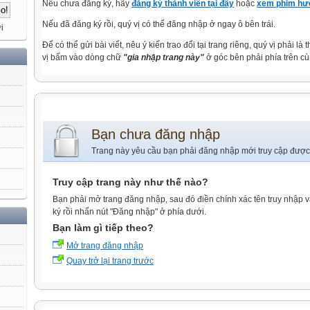
Nếu chưa đăng ký, hãy
đăng ký thành viên tại đây
hoặc
xem phim hướ
Nếu đã đăng ký rồi, quý vị có thể đăng nhập ở ngay ô bên trái.
i
Để có thể gửi bài viết, nêu ý kiến trao đổi tại trang riêng, quý vị phải là
vị bấm vào dòng chữ
"gia nhập trang này"
ở góc bên phải phía trên cù
Bạn chưa đăng nhập
Trang này yêu cầu bạn phải đăng nhập mới truy cập được
Truy cập trang này như thế nào?
Bạn phải mở trang đăng nhập, sau đó điền chính xác tên truy nhập 
ký rồi nhấn nút "Đăng nhập" ở phía dưới.
Bạn làm gì tiếp theo?
Mở trang đăng nhập
Quay trở lại trang trước