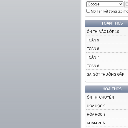
Mở liên kết trong tab mớ
TOÁN THCS
ÔN THI VÀO LỚP 10
TOÁN 9
TOÁN 8
TOÁN 7
TOÁN 6
SAI SÓT THƯỜNG GẶP
HÓA THCS
ÔN THI CHUYÊN
HÓA HỌC 9
HÓA HỌC 8
KHÁM PHÁ