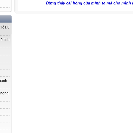
Đừng thấy cái bóng của mình to mà cho mình là
 Hóa 8
9 tỉnh
hành
phong