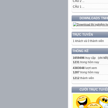
CÂU 2 ...
CÂU 1 ...
DOWNLOADS TNH
TRỰC TUYẾN
1 khách và 0 thành viên
THỐNG KÊ
1659496
truy cập (
chi tiết
1231
trong hôm nay
4383048
lượt xem
1287
trong hôm nay
1212
thành viên
CƯỜI TRỰC TUYẾ