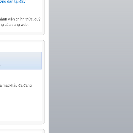
ng dẫn tại đây
 thành viên chính thức, quý
ng của trang web.
.
và mật khẩu đã đăng