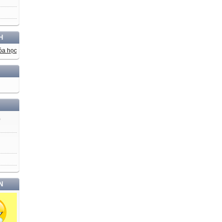
H
)
N