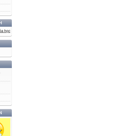
H
)
N