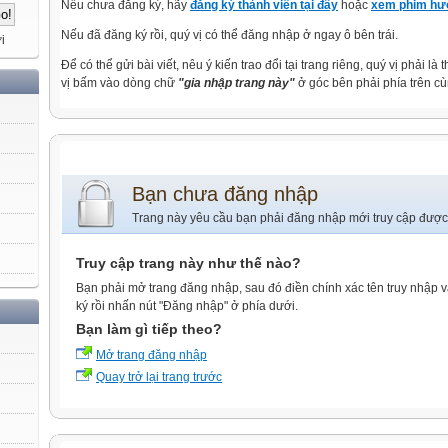
Nếu chưa đăng ký, hãy
đăng ký thành viên tại đây
hoặc
xem phim hướ
Nếu đã đăng ký rồi, quý vị có thể đăng nhập ở ngay ô bên trái.
i
Để có thể gửi bài viết, nêu ý kiến trao đổi tại trang riêng, quý vị phải là
vị bấm vào dòng chữ
"gia nhập trang này"
ở góc bên phải phía trên cù
Bạn chưa đăng nhập
Trang này yêu cầu bạn phải đăng nhập mới truy cập được
Truy cập trang này như thế nào?
Bạn phải mở trang đăng nhập, sau đó điền chính xác tên truy nhập 
ký rồi nhấn nút "Đăng nhập" ở phía dưới.
Bạn làm gì tiếp theo?
Mở trang đăng nhập
Quay trở lại trang trước