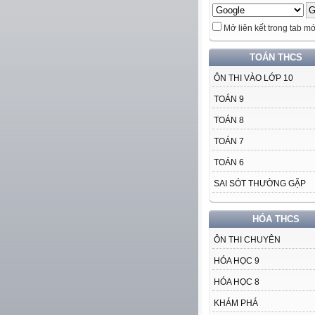
Mở liên kết trong tab mớ
TOÁN THCS
ÔN THI VÀO LỚP 10
TOÁN 9
TOÁN 8
TOÁN 7
TOÁN 6
SAI SÓT THƯỜNG GẶP
HÓA THCS
ÔN THI CHUYÊN
HÓA HỌC 9
HÓA HỌC 8
KHÁM PHÁ