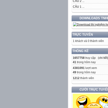
CÂU 2 ...
CÂU 1 ...
DOWNLOADS TNH
TRỰC TUYẾN
1 khách và 0 thành viên
THỐNG KÊ
1657758
truy cập (
chi tiết
41
trong hôm nay
4381091
lượt xem
49
trong hôm nay
1212
thành viên
CƯỜI TRỰC TUYẾ