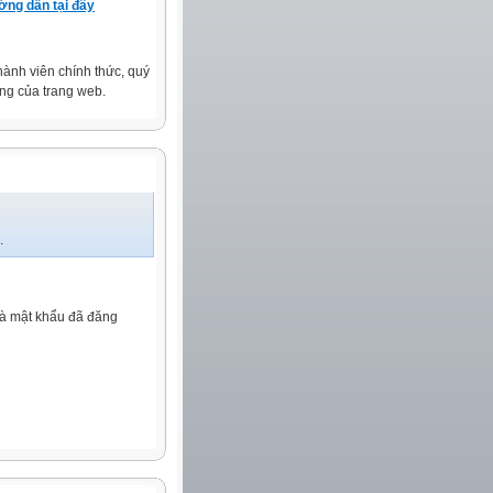
ng dẫn tại đây
 thành viên chính thức, quý
ng của trang web.
.
và mật khẩu đã đăng