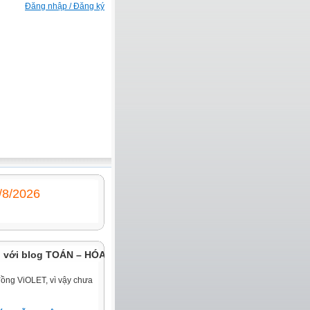
Đăng nhập / Đăng ký
6/8/2026
ới blog TOÁN – HÓA THCS
đồng ViOLET, vì vậy chưa