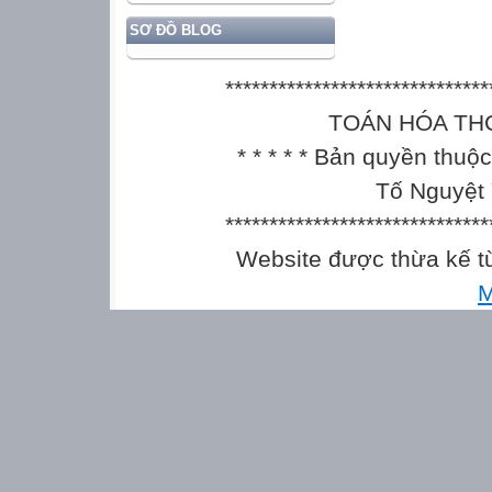
SƠ ĐỒ BLOG
******************************
TOÁN HÓA THCS || 
* * * * * Bản quyền thu
Tố Nguyệt 
******************************
Website được thừa kế 
M