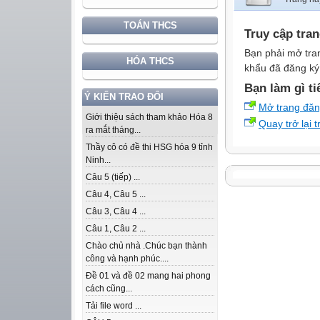
TOÁN THCS
Truy cập tra
Bạn phải mở tra
HÓA THCS
khẩu đã đăng ký 
Bạn làm gì ti
Ý KIẾN TRAO ĐỔI
Mở trang đă
Giới thiệu sách tham khảo Hóa 8
Quay trở lại 
ra mắt tháng...
Thầy cô có đề thi HSG hóa 9 tỉnh
Ninh...
Câu 5 (tiếp) ...
Câu 4, Câu 5 ...
Câu 3, Câu 4 ...
Câu 1, Câu 2 ...
Chào chủ nhà .Chúc bạn thành
công và hạnh phúc....
Đề 01 và đề 02 mang hai phong
cách cũng...
Tải file word ...