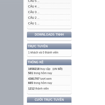
CÂU 5 ...
CÂU 4 ...
CÂU 3 ...
CÂU 2 ...
CÂU 1 ...
DOWNLOADS TNHH
TRỰC TUYẾN
1 khách và 0 thành viên
THỐNG KÊ
1658218
truy cập (
chi tiết
)
501
trong hôm nay
4381707
lượt xem
665
trong hôm nay
1212
thành viên
CƯỜI TRỰC TUYẾN