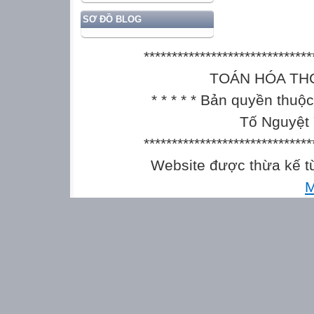
SƠ ĐỒ BLOG
******************************
TOÁN HÓA THCS || 
* * * * * Bản quyền thu
Tố Nguyệt 
******************************
Website được thừa kế 
M