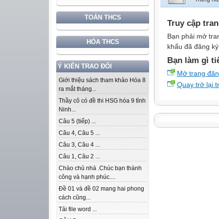
TOÁN THCS
Truy cập tra
Bạn phải mở tra
HÓA THCS
khẩu đã đăng ký 
Bạn làm gì ti
Ý KIẾN TRAO ĐỔI
Mở trang đă
Giới thiệu sách tham khảo Hóa 8
Quay trở lại 
ra mắt tháng...
Thầy cô có đề thi HSG hóa 9 tỉnh
Ninh...
Câu 5 (tiếp) ...
Câu 4, Câu 5 ...
Câu 3, Câu 4 ...
Câu 1, Câu 2 ...
Chào chủ nhà .Chúc bạn thành
công và hạnh phúc....
Đề 01 và đề 02 mang hai phong
cách cũng...
Tải file word ...