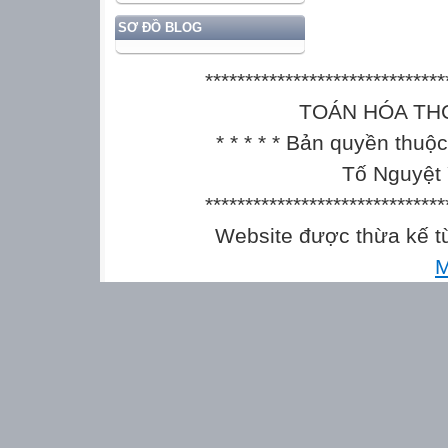
SƠ ĐỒ BLOG
******************************
TOÁN HÓA THCS || 
* * * * * Bản quyền thu
Tố Nguyệt 
******************************
Website được thừa kế 
M