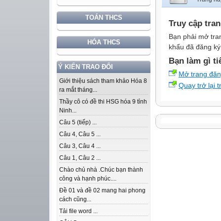
TOÁN THCS
Truy cập tra
Bạn phải mở tra
HÓA THCS
khẩu đã đăng ký 
Bạn làm gì ti
Ý KIẾN TRAO ĐỔI
Mở trang đă
Giới thiệu sách tham khảo Hóa 8
Quay trở lại 
ra mắt tháng...
Thầy cô có đề thi HSG hóa 9 tỉnh
Ninh...
Câu 5 (tiếp) ...
Câu 4, Câu 5 ...
Câu 3, Câu 4 ...
Câu 1, Câu 2 ...
Chào chủ nhà .Chúc bạn thành
công và hạnh phúc....
Đề 01 và đề 02 mang hai phong
cách cũng...
Tải file word ...