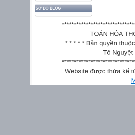
SƠ ĐỒ BLOG
******************************
TOÁN HÓA THCS || 
* * * * * Bản quyền thu
Tố Nguyệt 
******************************
Website được thừa kế 
M