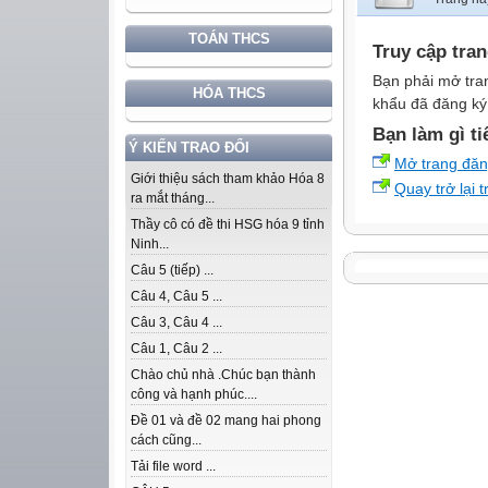
TOÁN THCS
Truy cập tra
Bạn phải mở tra
HÓA THCS
khẩu đã đăng ký 
Bạn làm gì ti
Ý KIẾN TRAO ĐỔI
Mở trang đă
Giới thiệu sách tham khảo Hóa 8
Quay trở lại 
ra mắt tháng...
Thầy cô có đề thi HSG hóa 9 tỉnh
Ninh...
Câu 5 (tiếp) ...
Câu 4, Câu 5 ...
Câu 3, Câu 4 ...
Câu 1, Câu 2 ...
Chào chủ nhà .Chúc bạn thành
công và hạnh phúc....
Đề 01 và đề 02 mang hai phong
cách cũng...
Tải file word ...