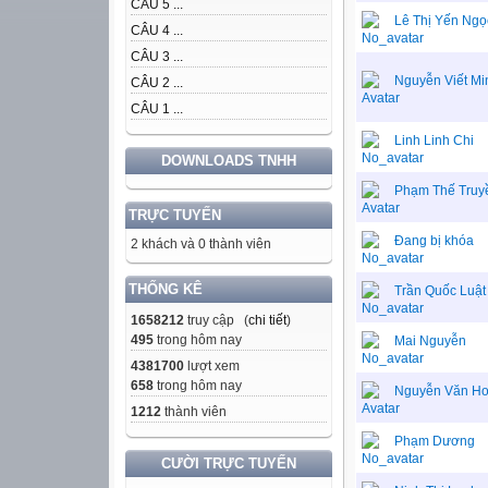
CÂU 5 ...
Lê Thị Yến Ngọ
CÂU 4 ...
CÂU 3 ...
Nguyễn Viết Mi
CÂU 2 ...
CÂU 1 ...
Linh Linh Chi
DOWNLOADS TNHH
Phạm Thế Truy
TRỰC TUYẾN
Đang bị khóa
2 khách và 0 thành viên
THỐNG KÊ
Trần Quốc Luật
1658212
truy cập (
chi tiết
)
495
trong hôm nay
Mai Nguyễn
4381700
lượt xem
658
trong hôm nay
Nguyễn Văn H
1212
thành viên
Phạm Dương
CƯỜI TRỰC TUYẾN