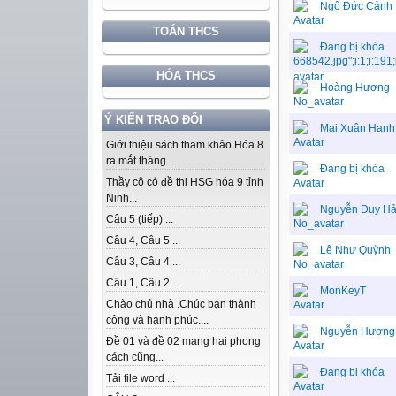
Ngô Đức Cảnh
TOÁN THCS
Đang bị khóa
HÓA THCS
Hoàng Hương
Ý KIẾN TRAO ĐỔI
Mai Xuân Hạnh
Giới thiệu sách tham khảo Hóa 8
ra mắt tháng...
Đang bị khóa
Thầy cô có đề thi HSG hóa 9 tỉnh
Ninh...
Nguyễn Duy Hả
Câu 5 (tiếp) ...
Câu 4, Câu 5 ...
Lê Như Quỳnh
Câu 3, Câu 4 ...
Câu 1, Câu 2 ...
MonKeyT
Chào chủ nhà .Chúc bạn thành
công và hạnh phúc....
Nguyễn Hương
Đề 01 và đề 02 mang hai phong
cách cũng...
Đang bị khóa
Tải file word ...