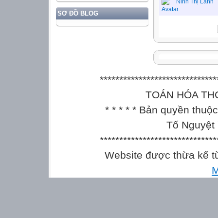
Ninh Thị Lanh
SƠ ĐỒ BLOG
******************************
TOÁN HÓA THCS || 
* * * * * Bản quyền thu
Tố Nguyệt 
******************************
Website được thừa kế 
M