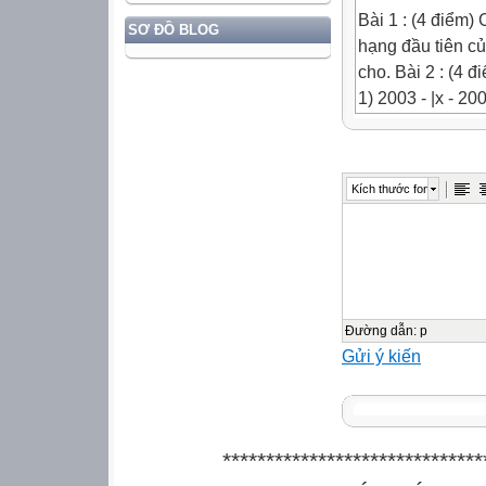
Bài 1 : (4 điểm) 
SƠ ĐỒ BLOG
hạng đầu tiên củ
cho. Bài 2 : (4 đ
1) 2003 - |x - 200
2) |2x - 3| + |2x 
x||. Bài 4 : (3 đ
2x - 5y + 5xy = 1
Kích thước font
Bài 5 : (6 điểm)
Cho DABC có các
đường phân giác
điểm của các đư
góc A = 60o . 2)
180o).
Đường dẫn
:
p
Gửi ý kiến
******************************