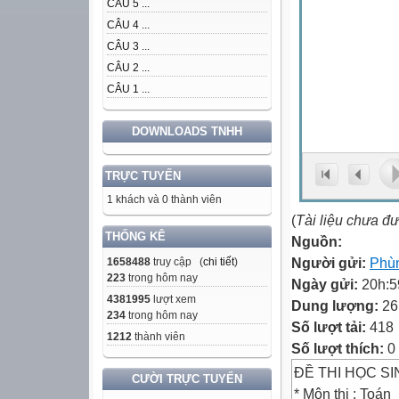
CÂU 5 ...
CÂU 4 ...
CÂU 3 ...
CÂU 2 ...
CÂU 1 ...
DOWNLOADS TNHH
TRỰC TUYẾN
1 khách và 0 thành viên
(
Tài liệu chưa đ
THỐNG KÊ
Nguồn:
Người gửi:
Phù
1658488
truy cập (
chi tiết
)
223
trong hôm nay
Ngày gửi:
20h:5
4381995
lượt xem
Dung lượng:
26
234
trong hôm nay
Số lượt tải:
418
1212
thành viên
Số lượt thích:
0
ĐỀ THI HỌC SI
CƯỜI TRỰC TUYẾN
* Môn thi : Toán