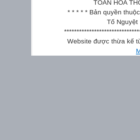
TOÁN HÓA THCS || 
* * * * * Bản quyền thu
Tố Nguyệt 
******************************
Website được thừa kế 
M