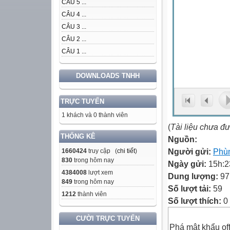
CÂU 5 ...
CÂU 4 ...
CÂU 3 ...
CÂU 2 ...
CÂU 1 ...
DOWNLOADS TNHH
TRỰC TUYẾN
1 khách và 0 thành viên
(
Tài liệu chưa đ
THỐNG KÊ
Nguồn:
Người gửi:
Phù
1660424
truy cập (
chi tiết
)
830
trong hôm nay
Ngày gửi:
15h:2
4384008
lượt xem
Dung lượng:
97
849
trong hôm nay
Số lượt tải:
59
1212
thành viên
Số lượt thích:
0
CƯỜI TRỰC TUYẾN
Phá mật khẩu off