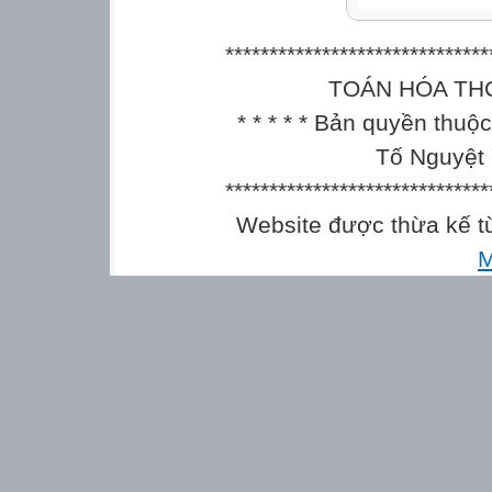
******************************
TOÁN HÓA THCS || 
* * * * * Bản quyền thu
Tố Nguyệt 
******************************
Website được thừa kế 
M