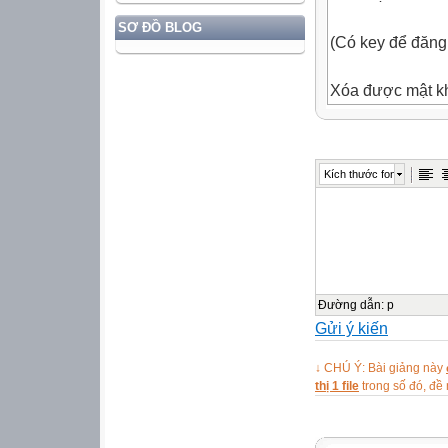
SƠ ĐỒ BLOG
(Có key để đăng
Xóa được mật khẩ
Kích thước font
Đường dẫn
:
p
Gửi ý kiến
↓ CHÚ Ý: Bài giảng này
thị 1 file
trong số đó, đ