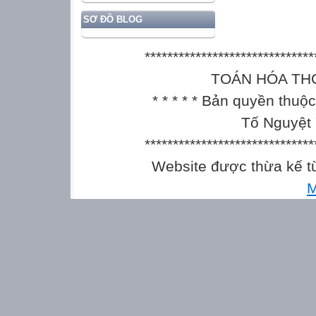
SƠ ĐỒ BLOG
******************************
TOÁN HÓA THCS || 
* * * * * Bản quyền thu
Tố Nguyệt 
******************************
Website được thừa kế 
M