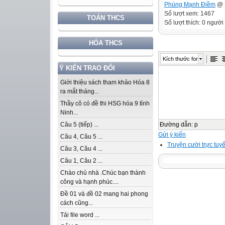
Phùng Mạnh Điềm
@ 2
Số lượt xem: 1467
TOÁN THCS
Số lượt thích: 0 người
HÓA THCS
Kích thước font
Ý KIẾN TRAO ĐỔI
Giới thiệu sách tham khảo Hóa 8
ra mắt tháng...
Thầy cô có đề thi HSG hóa 9 tỉnh
Ninh...
Đường dẫn
:
p
Câu 5 (tiếp) ...
Gửi ý kiến
Câu 4, Câu 5 ...
Truyện cười trực tuy
Câu 3, Câu 4 ...
Câu 1, Câu 2 ...
Chào chủ nhà .Chúc bạn thành
công và hạnh phúc....
Đề 01 và đề 02 mang hai phong
cách cũng...
Tải file word ...