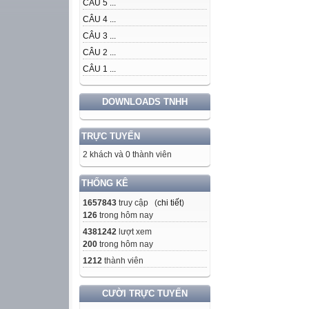
CÂU 5 ...
CÂU 4 ...
CÂU 3 ...
CÂU 2 ...
CÂU 1 ...
DOWNLOADS TNHH
TRỰC TUYẾN
2 khách và 0 thành viên
THỐNG KÊ
1657843
truy cập (
chi tiết
)
126
trong hôm nay
4381242
lượt xem
200
trong hôm nay
1212
thành viên
CƯỜI TRỰC TUYẾN