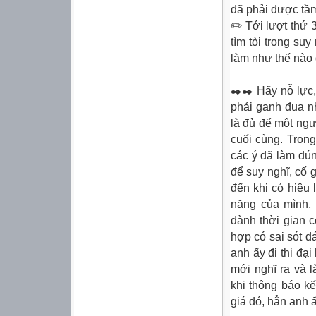
đã phải được tầm
✏️ Tới lượt thứ 
tìm tòi trong s
làm như thế nào 
✒️✒️ Hãy nỗ lực,
phải ganh đua nh
là đủ để một ngư
cuối cùng. Trong
các ý đã làm đún
để suy nghĩ, cố 
đến khi có hiệu 
năng của mình, 
dành thời gian cò
hợp có sai sót đ
anh ấy đi thi đại
mới nghĩ ra và 
khi thông báo k
giá đó, hẳn anh 