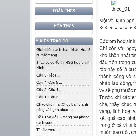
TOÁN THCS
Một
vài kinh ngh
HÓA THCS
🔸🔹🔸🔹🔸🔹🔸
Các em học sinh
Ý KIẾN TRAO ĐỔI
Chỉ còn vài ngà
Giới thiệu sách tham khảo Hóa 8
khó khăn nhất từ
ra mắt tháng...
đầu tiên trong 
Thầy cô có đề thi HSG hóa 9 tỉnh
Ninh...
rào này sẽ là b
Câu 5 (tiếp) ...
thành công về s
Câu 4, Câu 5 ...
pháp lao động, 
vv sẽ phụ thuộc r
Câu 3, Câu 4 ...
Trước khi các e
Câu 1, Câu 2 ...
cha, thầy chúc t
Chào chủ nhà .Chúc bạn thành
công và hạnh phúc....
vàng, linh hoạt v
Đề 01 và đề 02 mang hai phong
kết quả cao nhất
cách cũng...
trọng ở cả vị trí
Tải file word ...
muốn trao đổi, ch