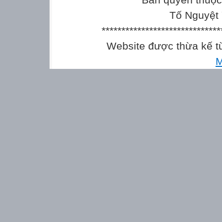
Tố Nguyệt 
******************************
Website được thừa kế 
M