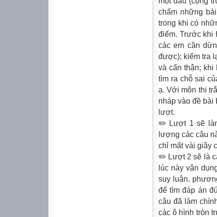
một dấu (cộng t
chấm những bài
trong khi có nhữ
điểm. Trước khi 
các em cần dừng
được); kiểm tra 
và cẩn thận; khi
tìm ra chỗ sai c
ạ. Với môn thi t
nháp vào đề bài 
lượt.
✏️ Lượt 1 sẽ là
lượng các câu nà
chỉ mất vài giây 
✏️ Lượt 2 sẽ là
lúc này vận dụn
suy luận, phươn
để tìm đáp án đ
câu đã làm chính
các ô hình tròn 