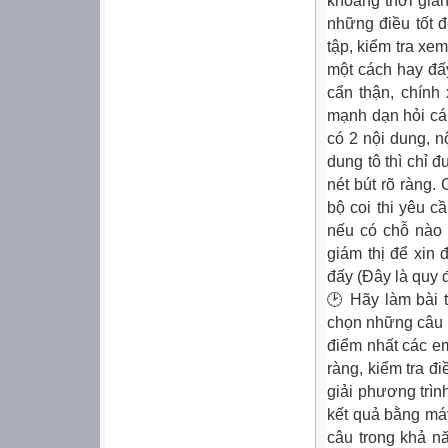
khoảng thời gian
những điều tốt đ
tập, kiểm tra xe
một cách hay đấy
cẩn thận, chính
mạnh dạn hỏi cán
có 2 nội dung, nộ
dung tô thì chỉ 
nét bút rõ ràng.
bộ coi thi yêu c
nếu có chỗ nào 
giám thị để xin 
đấy (Đây là quy đ
🕑 Hãy làm bài 
chọn những câu 
điểm nhất các em
ràng, kiểm tra đi
giải phương trình
kết quả bằng máy
câu trong khả n