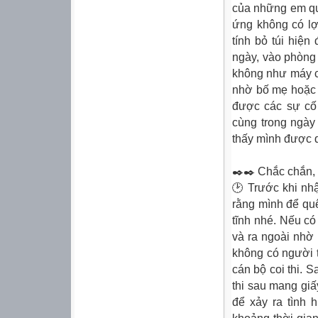
của những em qu
ứng không có lợ
tính bỏ túi hiệ
ngày, vào phòng 
không như máy cũ
nhờ bố mẹ hoặc a
được các sự cố 
cùng trong ngày
thấy mình được 
✒️✒️ Chắc chắn, 
🕑 Trước khi nh
rằng mình để quê
tĩnh nhé. Nếu có
và ra ngoài nhờ
không có người t
cán bộ coi thi. 
thi sau mang giấ
để xảy ra tình 