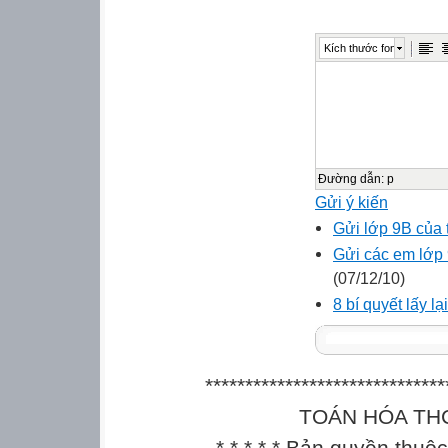
Kích thước font
Đường dẫn
:
p
Gửi ý kiến
Gửi lớp 9B của 
Gửi các em lớp
(07/12/10)
8 bí quyết lấy lại
******************************
TOÁN HÓA THCS || 
* * * * * Bản quyền thu