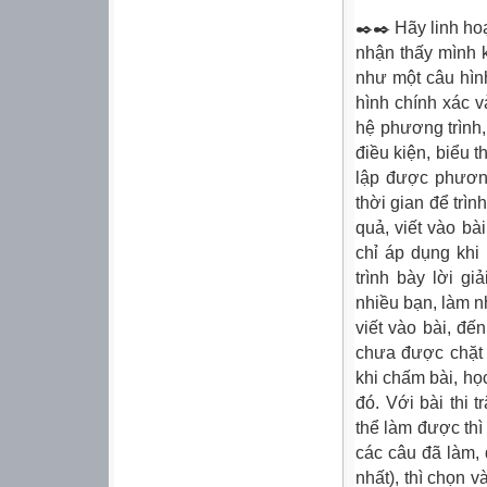
✒️✒️ Hãy linh ho
nhận thấy mình k
như một câu hìn
hình chính xác v
hệ phương trình,
điều kiện, biểu 
lập được phương
thời gian để trình
quả, viết vào bài
chỉ áp dụng khi 
trình bày lời g
nhiều bạn, làm 
viết vào bài, đế
chưa được chặt 
khi chấm bài, họ
đó. Với bài thi 
thể làm được th
các câu đã làm, đ
nhất), thì chọn 