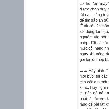
cơ hội “ăn may”
được chọn duy nh
rất cao, cũng t
để tìm đáp án đú
Ở tất cả các môn
sử dụng tài liệ
nghiêm túc nội q
phép. Tất cả các
mức độ, nặng nhấ
ngay khi trống đ
gọi tên để nộp bà
✒️✒️ Hãy bình tĩn
mỗi buổi thi các
cho các em mất t
khác. Hãy nghỉ n
thi nào đó nếu 
phải là các em 
rằng đề bài rất 