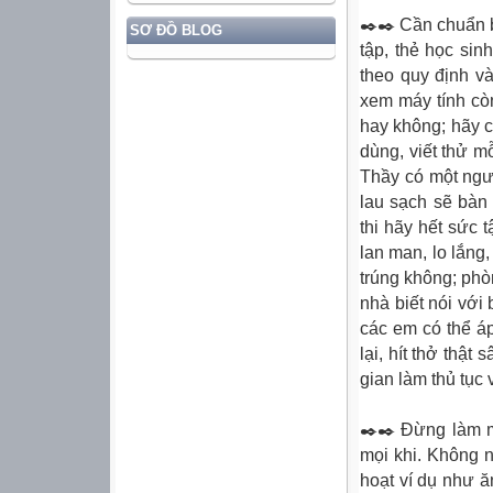
✒️✒️ Cần chuẩn b
SƠ ĐỒ BLOG
tập, thẻ học sin
theo quy định v
xem máy tính cò
hay không; hãy c
dùng, viết thử m
Thầy có một ngư
lau sạch sẽ bàn
thi hãy hết sức 
lan man, lo lắng
trúng không; phò
nhà biết nói với
các em có thể á
lại, hít thở thật
gian làm thủ tục
✒️✒️ Đừng làm m
mọi khi. Không n
hoạt ví dụ như ă