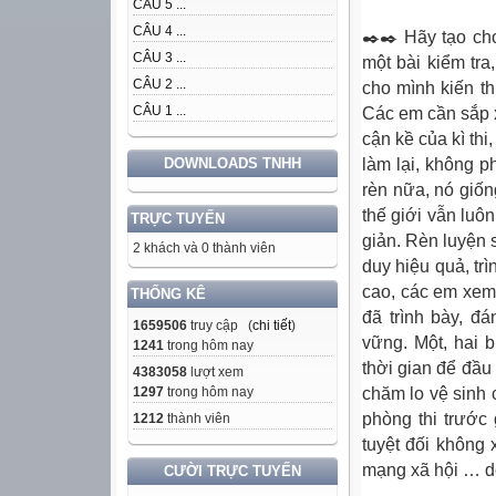
CÂU 5 ...
CÂU 4 ...
✒️✒️ Hãy tạo cho
CÂU 3 ...
một bài kiểm tra,
CÂU 2 ...
cho mình kiến th
CÂU 1 ...
Các em cần sắp 
cận kề của kì thi
làm lại, không p
DOWNLOADS TNHH
rèn nữa, nó giốn
thế giới vẫn luôn
TRỰC TUYẾN
giản. Rèn luyện 
2 khách và 0 thành viên
duy hiệu quả, trì
cao, các em xem 
THỐNG KÊ
đã trình bày, đ
1659506
truy cập (
chi tiết
)
vững. Một, hai b
1241
trong hôm nay
thời gian để đầu
4383058
lượt xem
chăm lo vệ sinh 
1297
trong hôm nay
phòng thi trước
1212
thành viên
tuyệt đối không 
mạng xã hội … dễ 
CƯỜI TRỰC TUYẾN