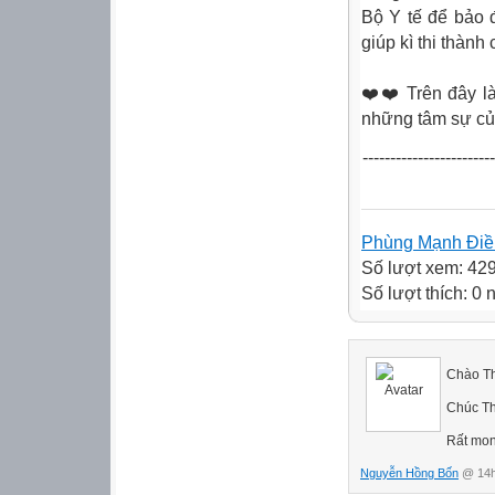
Bộ Y tế để bảo 
giúp kì thi thành
❤️❤️ Trên đây là
những tâm sự của 
-------------------
Phùng Mạnh Đi
Số lượt xem: 42
Số lượt thích: 0
Chào T
Chúc Th
Rất mon
Nguyễn Hồng Bốn
@ 14h