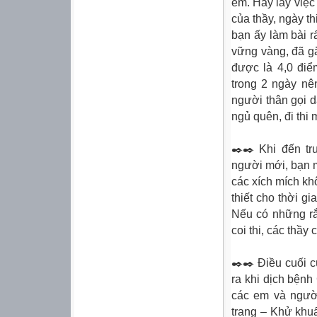
em. Hãy lấy việc
của thầy, ngày th
bạn ấy làm bài r
vững vàng, đã gắ
được là 4,0 điểm
trong 2 ngày nê
người thân gọi d
ngủ quên, đi thi
✒️✒️ Khi đến tr
người mới, bạn m
các xích mích khô
thiết cho thời gi
Nếu có những rắ
coi thi, các thầy
✒️✒️ Điều cuối 
ra khi dịch bệnh
các em và người
trang – Khử khu