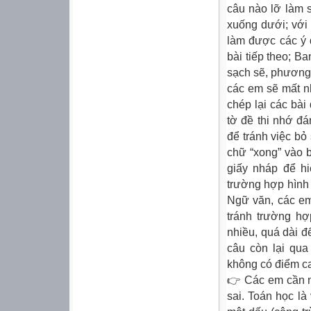
câu nào lỡ làm s
xuống dưới; với 
làm được các ý 
bài tiếp theo; B
sạch sẽ, phương 
các em sẽ mất nh
chép lại các bài
tờ đề thi nhớ đ
để tránh việc bỏ
chữ “xong” vào b
giấy nháp để hi
trường hợp hình 
Ngữ văn, các em
tránh trường hợ
nhiều, quá dài đ
câu còn lại qua
không có điểm ca
👉 Các em cần n
sai. Toán học là