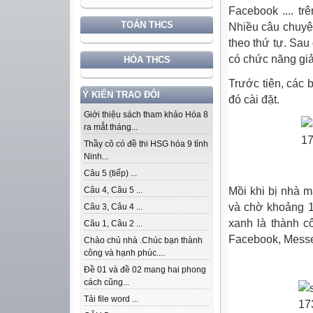
Facebook .... t
TOÁN THCS
Nhiều câu chuyện
theo thứ tự. Sau
có chức năng giả
HÓA THCS
Trước tiên, các
Ý KIẾN TRAO ĐỔI
đó cài đặt.
Giới thiệu sách tham khảo Hóa 8
ra mắt tháng...
Thầy cô có đề thi HSG hóa 9 tỉnh
Ninh...
Câu 5 (tiếp) ...
Mồi khi bị nhà m
Câu 4, Câu 5 ...
và chờ khoảng 1
Câu 3, Câu 4 ...
xanh là thành c
Câu 1, Câu 2 ...
Facebook, Messen
Chào chủ nhà .Chúc bạn thành
công và hạnh phúc....
Đề 01 và đề 02 mang hai phong
cách cũng...
Tải file word ...