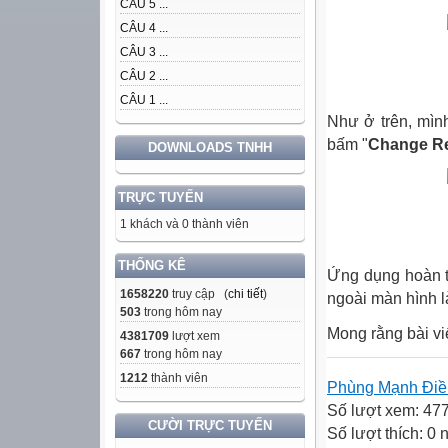
CÂU 5 ...
CÂU 4 ...
CÂU 3 ...
CÂU 2 ...
CÂU 1 ...
Như ở trên, mìn
bấm "
Change R
DOWNLOADS TNHH
TRỰC TUYẾN
1 khách và 0 thành viên
THỐNG KÊ
Ứng dụng hoàn t
1658220
truy cập (
chi tiết
)
ngoài màn hình l
503
trong hôm nay
Mong rằng bài vi
4381709
lượt xem
667
trong hôm nay
1212
thành viên
Phùng Mạnh Đi
Số lượt xem: 47
CƯỜI TRỰC TUYẾN
Số lượt thích: 0