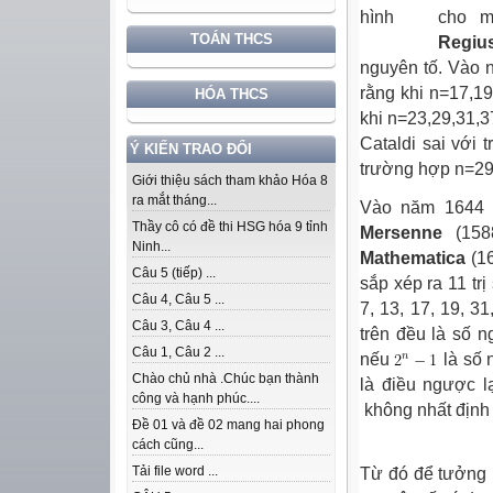
cho m
TOÁN THCS
Regi
nguyên tố. Vào 
rằng khi n=17,19
HÓA THCS
khi n=23,29,31,3
Cataldi sai với
Ý KIẾN TRAO ĐỔI
trường hợp n=29 
Giới thiệu sách tham khảo Hóa 8
ra mắt tháng...
Vào năm 1644 
Thầy cô có đề thi HSG hóa 9 tỉnh
Mersenne
(15
Ninh...
Mathematica
(1
Câu 5 (tiếp) ...
sắp xép ra 11 tr
Câu 4, Câu 5 ...
7, 13, 17, 19, 31
Câu 3, Câu 4 ...
trên đều là số 
Câu 1, Câu 2 ...
nếu
là số 
Chào chủ nhà .Chúc bạn thành
là điều ngược l
công và hạnh phúc....
không nhất định 
Đề 01 và đề 02 mang hai phong
cách cũng...
Tải file word ...
Từ đó để tưởng n