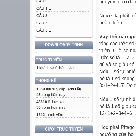
nguyên tố có dạ
CÂU 5 ...
CÂU 4 ...
Người ta phát hi
CÂU 3 ...
hoàn thiện.
CÂU 2 ...
CÂU 1 ...
Vậy thế nào gọi
tổng các ước số 
DOWNLOADS TNHH
thiện. 6 là số h
ước số là 1, 2, 
TRỰC TUYẾN
đủ và số giàu có.
1 khách và 0 thành viên
Nếu 1 số tự nhiê
nó là 1 số không 
THỐNG KÊ
8>1+2+4=7. Do đó
1658308
truy cập (
chi tiết
)
43
trong hôm nay
Nếu 1 số tự nhiê
4381811
lượt xem
nó là 1 số giàu c
50
trong hôm nay
12<1+2+3+4+6=16
1212
thành viên
Học phái Pitago 
CƯỜI TRỰC TUYẾN
ngưỡng của họ. 