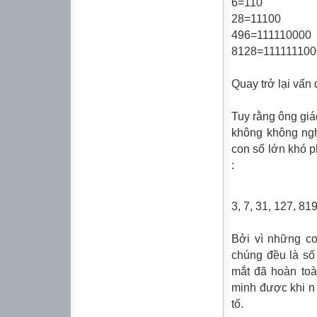
6=110
28=11100
496=111110000
8128=11111110
Quay trở lại vấn
Tuy rằng ông giáo
không không ngh
con số lớn khó ph
:
3, 7, 31, 127, 8
Bởi vì những co
chúng đều là số
mắt đã hoàn toàn
minh được khi n c
tố.