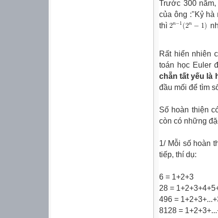
Trước 300 năm, 
của ông :"Kỷ hà
thì
nh
Rất hiển nhiên 
toán học Euler
chẵn tất yếu là
đầu mối để tìm số
Số hoàn thiện có
còn có những đặc 
1/ Mỗi số hoàn t
tiếp, thí dụ:
6 = 1+2+3
28 = 1+2+3+4+5
496 = 1+2+3+...
8128 = 1+2+3+.