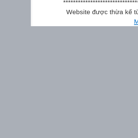
******************************
Website được thừa kế 
M