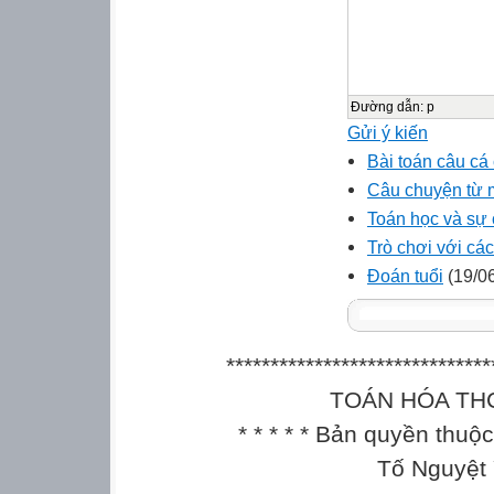
Đường dẫn
:
p
Gửi ý kiến
Bài toán câu cá
Câu chuyện từ m
Toán học và sự 
Trò chơi với cá
Đoán tuổi
(19/06
******************************
TOÁN HÓA THCS || 
* * * * * Bản quyền thu
Tố Nguyệt 