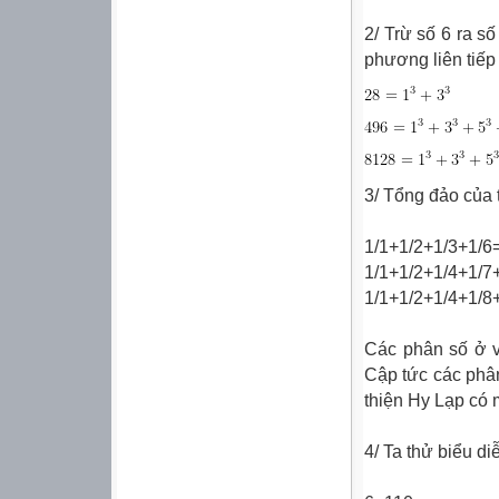
2/ Trừ số 6 ra s
phương liên tiếp 
3/ Tổng đảo của 
1/1+1/2+1/3+1/6
1/1+1/2+1/4+1/7
1/1+1/2+1/4+1/8
Các phân số ở v
Cập tức các phâ
thiện Hy Lạp có 
4/ Ta thử biểu d